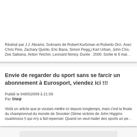
Réalisé par J.J. Abrams. Scénario de Robert Kurtzman et Roberto Orci. Avec
Chris Pine, Zachary Quinto, Eric Bana, Simon Pegg,j Karl Urban, John Cho,
Zoe Saklana, Anton Yelchin, Leonard Nimoy. Durée : 2h00. Sortie le 6 mai
2009. Synopsis : La plus grande...
Envie de regarder du sport sans se farcir un
abonnement à Eurosport, viendez ici !!!
Publié le 04/05/2009 à 21:50
Par
Shinji
Voilà un article que je voulais mettre ici depuis longtemps, mais c'est la finale
du championnat du monde de Snooker (3ème victoire de John Higgins
ouaiiiiissss !) qui m'y a fait repenser. Quand on veut mater des sports un peu
confidentiel, il y a souvent...