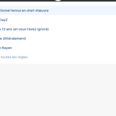
nsformé l’ennui en chef-d’œuvre
 DayZ
 a 13 ans (et vous l'avez ignoré)
e (littéralement)
im Rayan
 toutes les règles
s les jeux vidéo
us choquant de Rockstar ? - Le scandale BULLY
e plus moche de Steam
du RÊVE tourne au CAUCHEMAR
pendant 8 heures
it… à tort