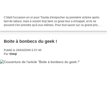
C'était l'occasion en or pour Toyota d'empocher sa première victoire après
tant de labeur, mais à vouloir trop faire ce graal leur a échappé, et ils ne
peuvent s'en prendre qu'à eux-mêmes. Pour tout savoir sur ce grand prix, qui
pour une fois n'aura pas...
Boite à bonbecs du geek !
Publié le 28/04/2009 à 07:40
Par
Shinji