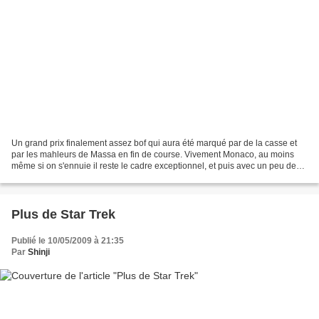
Un grand prix finalement assez bof qui aura été marqué par de la casse et
par les mahleurs de Massa en fin de course. Vivement Monaco, au moins
même si on s'ennuie il reste le cadre exceptionnel, et puis avec un peu de
bol c'est pas Button qui va gagner...
Plus de Star Trek
Publié le 10/05/2009 à 21:35
Par
Shinji