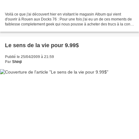
Voilà ce que j'ai découvert hier en visitant le magasin Album qui vient
d'ouvrir à Rouen aux Docks 76 : Pour une fois j'ai eu un de ces moments de
faiblesse completement geek qui nous pousse à acheter des trucs à la con !
Par contre il ne font pas clignoter...
Le sens de la vie pour 9.99$
Publié le 25/04/2009 à 21:59
Par
Shinji