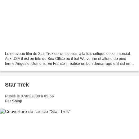
Le nouveau film de Star Trek est un succès, à la fois critique et commercial.
Aux USA il est en tête du Box-Office ou il bat Wolverine et attend de pied
ferme Anges et Démons. En France il réalise un bon démarrage et il est en
tête des nouvelles sorties...
Star Trek
Publié le 07/05/2009 à 05:56
Par
Shinji