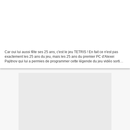
Car oui lui aussi fête ses 25 ans, c'est le jeu TETRIS ! En fait ce n'est pas
exactement les 25 ans du jeu, mais les 25 ans du premier PC d'Alexei
Pajitnov qui lui a permies de programmer cette légende du jeu vidéo sorti
début 1985, et qui s'est depuis...