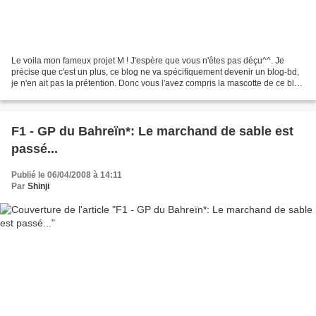
Le voila mon fameux projet M ! J'espère que vous n'êtes pas déçu^^. Je
précise que c'est un plus, ce blog ne va spécifiquement devenir un blog-bd,
je n'en ait pas la prétention. Donc vous l'avez compris la mascotte de ce blog
n'a pas encore de nom, et...
F1 - GP du Bahreïn*: Le marchand de sable est
passé...
Publié le 06/04/2008 à 14:11
Par
Shinji