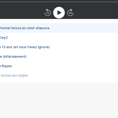
nsformé l’ennui en chef-d’œuvre
 DayZ
 a 13 ans (et vous l'avez ignoré)
e (littéralement)
im Rayan
 toutes les règles
s les jeux vidéo
us choquant de Rockstar ? - Le scandale BULLY
e plus moche de Steam
du RÊVE tourne au CAUCHEMAR