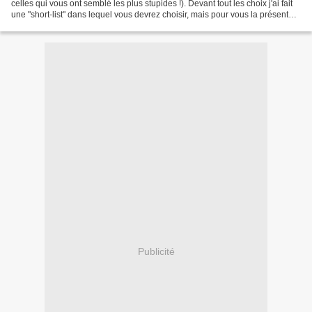
celles qui vous ont semblé les plus stupides !). Devant tout les choix j'ai fait
une "short-list" dans lequel vous devrez choisir, mais pour vous la présentez
je laisse ma place à...
Publicité