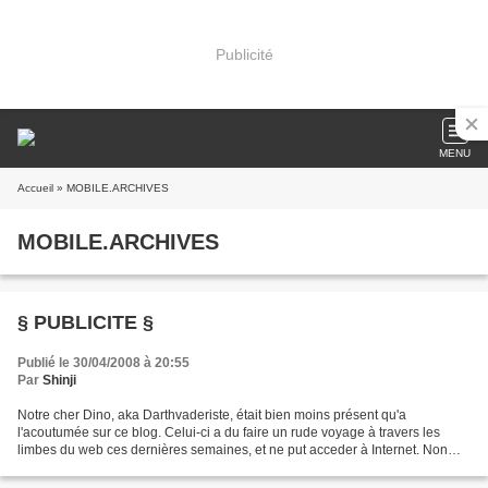
Publicité
MENU
Accueil
» MOBILE.ARCHIVES
MOBILE.ARCHIVES
§ PUBLICITE §
Publié le 30/04/2008 à 20:55
Par
Shinji
Notre cher Dino, aka Darthvaderiste, était bien moins présent qu'a
l'acoutumée sur ce blog. Celui-ci a du faire un rude voyage à travers les
limbes du web ces dernières semaines, et ne put acceder à Internet. Non
content d'avoir récuperer sa chère connexion...