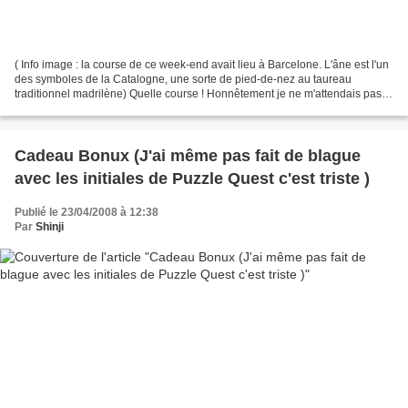
( Info image : la course de ce week-end avait lieu à Barcelone. L'âne est l'un
des symboles de la Catalogne, une sorte de pied-de-nez au taureau
traditionnel madrilène) Quelle course ! Honnêtement je ne m'attendais pas à
grand chose du Grand Prix d'Espagne,...
Cadeau Bonux (J'ai même pas fait de blague
avec les initiales de Puzzle Quest c'est triste )
Publié le 23/04/2008 à 12:38
Par
Shinji