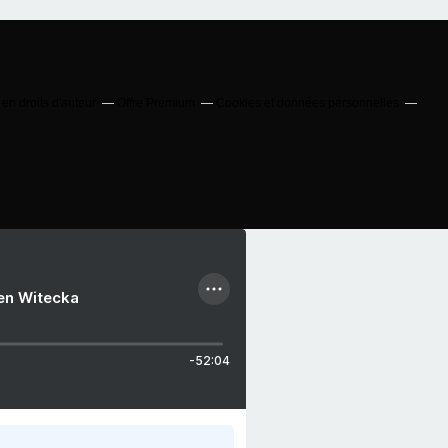
n droits d'auteur
Offre Premium
Cookies et données personnelles
ien Witecka
-52:04