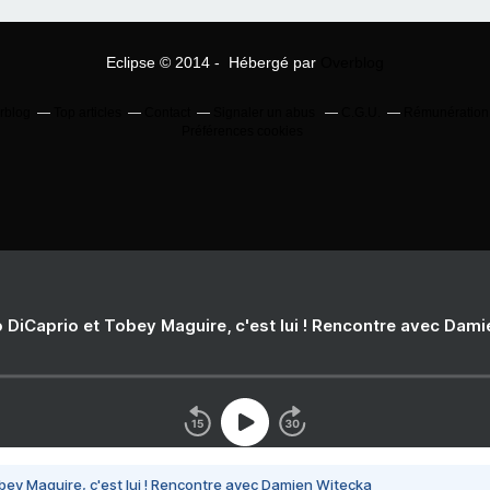
Eclipse © 2014 - Hébergé par
Overblog
erblog
Top articles
Contact
Signaler un abus
C.G.U.
Rémunération e
Préférences cookies
 DiCaprio et Tobey Maguire, c'est lui ! Rencontre avec Dam
bey Maguire, c'est lui ! Rencontre avec Damien Witecka