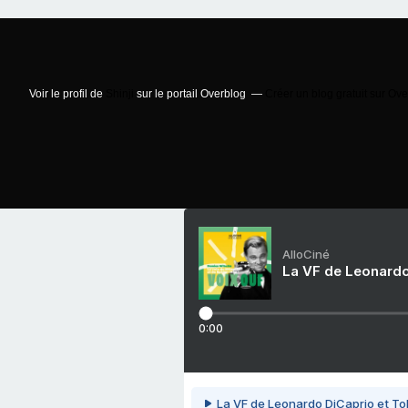
Voir le profil de
Shinji
sur le portail Overblog
Créer un blog gratuit sur Ov
AlloCiné
La VF de Leonardo
0:00
La VF de Leonardo DiCaprio et To