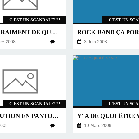
C'EST UN SCANDALE!!!!
C'EST UN SCA
IL Y A VRAIMENT DE QUOI AVOIR LES BOULES...
re 2008
…
3 Juin 2008
C'EST UN SCANDALE!!!!
C'EST UN SCA
RÉVOLUTION EN PANTOUFLES
Y' A DE QUOI ÊTRE V
2008
…
10 Mars 2008