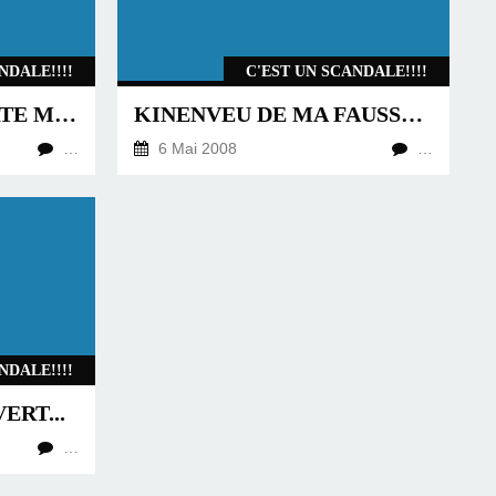
NDALE!!!!
C'EST UN SCANDALE!!!!
ROCK BAND ÇA PORTE MAL SON NOM, ÇA FAIT PLUTÔT MAL AUX FESSES EN RÉALITÉ
KINENVEU DE MA FAUSSE CONSOLE NEXT-GEN ?
…
6 Mai 2008
…
NDALE!!!!
ERT...
…